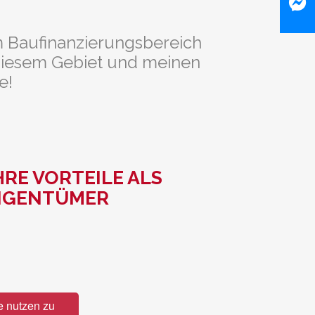
im Baufinanzierungsbereich
f diesem Gebiet und meinen
e!
HRE VORTEILE ALS
IGENTÜMER
e nutzen zu